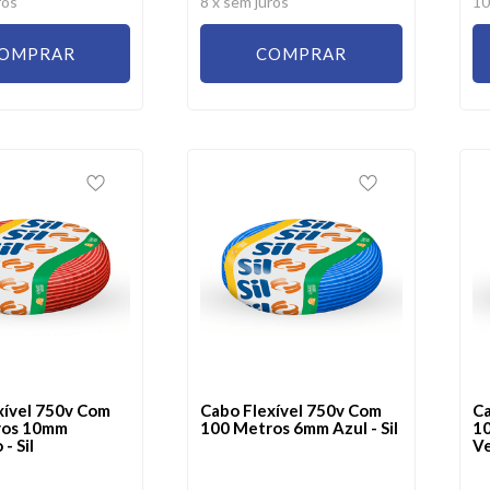
ros
8
x sem juros
1
OMPRAR
COMPRAR
xível 750v Com
Cabo Flexível 750v Com
Ca
ros 10mm
100 Metros 6mm Azul - Sil
1
- Sil
Ve