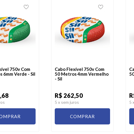
xível 750v Com
Cabo Flexível 750v Com
Ca
s 6mm Verde - Sil
50 Metros 4mm Vermelho
50
- Sil
,68
R$ 262,50
R
ros
5
x sem juros
5
OMPRAR
COMPRAR