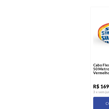
Cabo Fle
50 Metro
Vermelho 
R$ 169
3
x sem ju
C