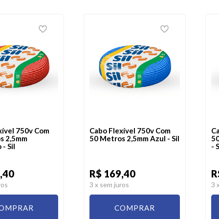
xível 750v Com
Cabo Flexível 750v Com
Ca
s 2,5mm
50 Metros 2,5mm Azul - Sil
50
- Sil
- S
,40
R$ 169,40
R
ros
3
x sem juros
3
OMPRAR
COMPRAR