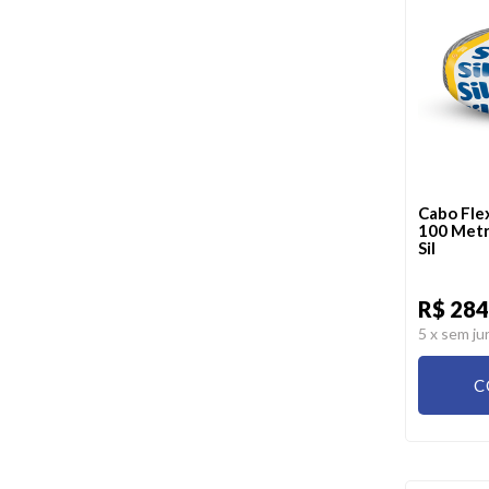
Cabo Fle
100 Metr
Sil
R$ 284
5
x sem ju
C