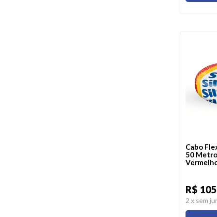
Cabo Fle
50 Metro
Vermelho 
R$ 105
2
x sem ju