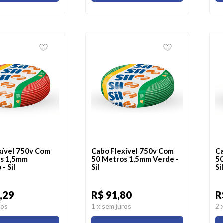
xível 750v Com
Cabo Flexível 750v Com
Ca
s 1,5mm
50 Metros 1,5mm Verde -
50
- Sil
Sil
Sil
,29
R$ 91,80
R
ros
1
x sem juros
2