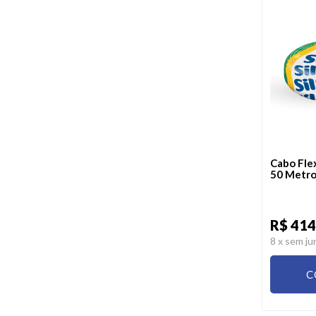
Cabo Fle
50 Metro
R$ 414
8
x sem ju
C