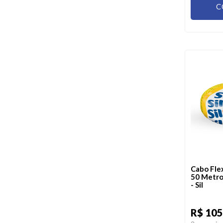
C
Cabo Fle
50 Metro
- Sil
R$ 105