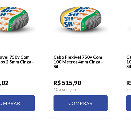
xível 750v Com
Cabo Flexível 750v Com
Ca
os 2,5mm Cinza -
100 Metros 4mm Cinza -
10
Sil
Sil
,02
R$ 515,90
R
ros
10
x sem juros
3
OMPRAR
COMPRAR