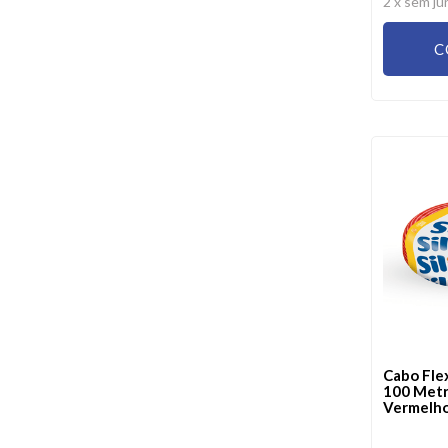
2
x sem ju
C
Cabo Fle
100 Met
Vermelho 