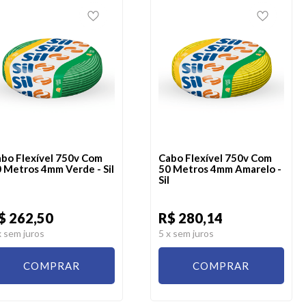
bo Flexível 750v Com
Cabo Flexível 750v Com
 Metros 4mm Verde - Sil
50 Metros 4mm Amarelo -
Sil
$ 262,50
R$ 280,14
x sem juros
5
x sem juros
COMPRAR
COMPRAR