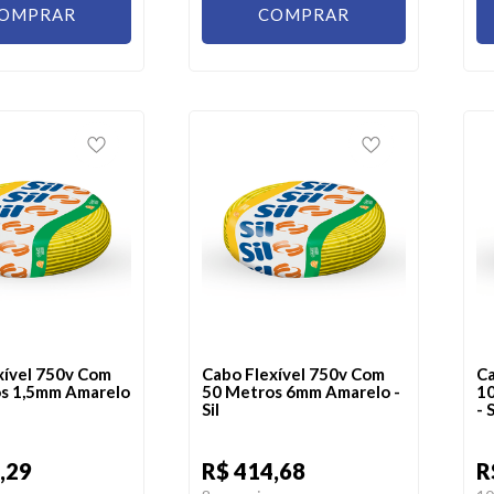
OMPRAR
COMPRAR
xível 750v Com
Cabo Flexível 750v Com
Ca
s 1,5mm Amarelo
50 Metros 6mm Amarelo -
10
Sil
- S
,29
R$ 414,68
R