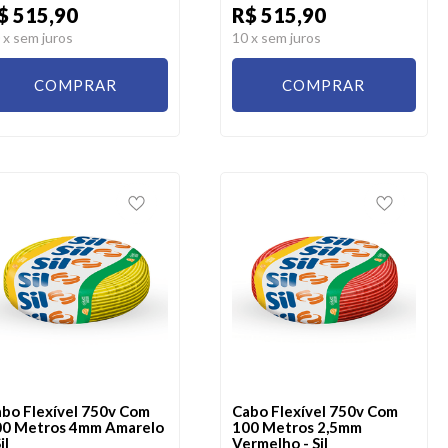
$ 515,90
R$ 515,90
0
x sem juros
10
x sem juros
COMPRAR
COMPRAR
bo Flexível 750v Com
Cabo Flexível 750v Com
0 Metros 4mm Amarelo
100 Metros 2,5mm
il
Vermelho - Sil