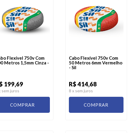
bo Flexível 750v Com
Cabo Flexível 750v Com
0 Metros 1,5mm Cinza -
50 Metros 6mm Vermelho
- Sil
$ 199,69
R$ 414,68
x sem juros
8
x sem juros
COMPRAR
COMPRAR