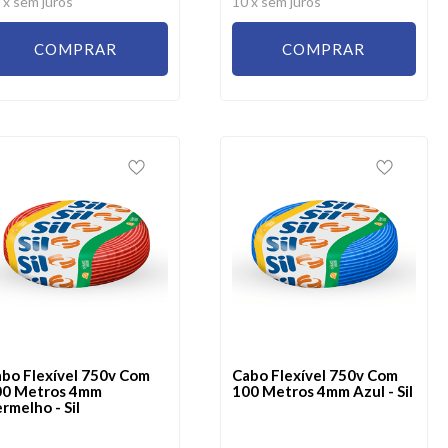
0
x sem juros
10
x sem juros
COMPRAR
COMPRAR
bo Flexível 750v Com
Cabo Flexível 750v Com
00 Metros 4mm
100 Metros 4mm Azul - Sil
rmelho - Sil