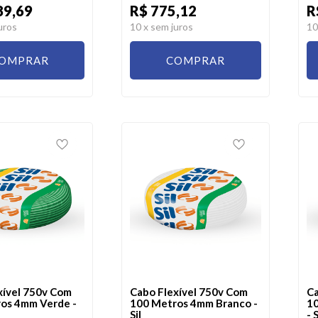
89,69
R$ 775,12
R
uros
10
x sem juros
1
OMPRAR
COMPRAR
xível 750v Com
Cabo Flexível 750v Com
Ca
os 4mm Verde -
100 Metros 4mm Branco -
10
Sil
- S