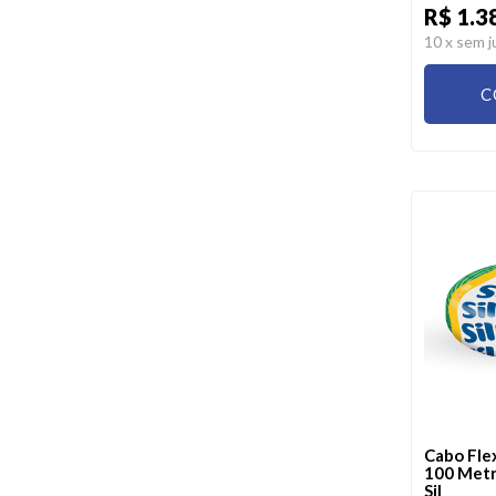
R$ 1.3
10
x sem j
C
Cabo Fle
100 Metr
Sil