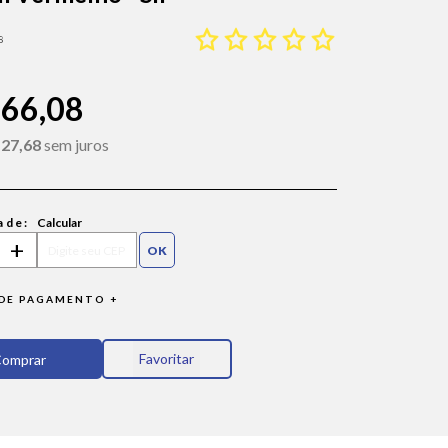
8
166,08
 27,68
sem juros
ade:
Calcular
+
DE PAGAMENTO +
Favoritar
omprar