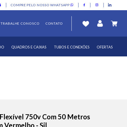
COMPRE PELO NOSSO WHATSAPP
TRABALHE CONOSCO
CONTATO
DO
QUADROS E CAIXAS
TUBOS E CONEXÕES
OFERTAS
Flexível 750v Com 50 Metros
 Vermelho - Sil