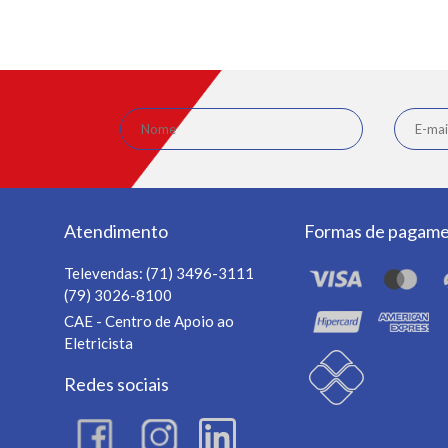
Atendimento
Formas de pagam
Televendas:
(71) 3496-3111
(79) 3026-8100
CAE - Centro de Apoio ao
Eletricista
Redes sociais