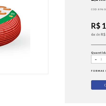
8961
R$ 
6x
de
R$
Quantid
-
FORMAS 
C