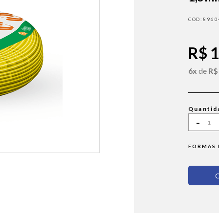
8960
R$ 
6x
de
R$
Quantid
-
FORMAS 
C