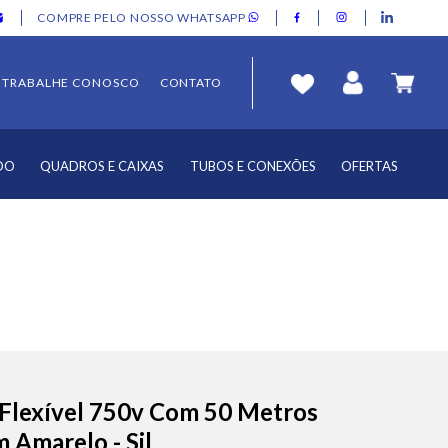
COMPRE PELO NOSSO WHATSAPP
TRABALHE CONOSCO
CONTATO
DO
QUADROS E CAIXAS
TUBOS E CONEXÕES
OFERTAS
Flexível 750v Com 50 Metros
 Amarelo - Sil