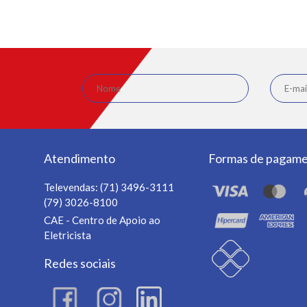
Atendimento
Formas de pagam
Televendas:
(71) 3496-3111
(79) 3026-8100
CAE - Centro de Apoio ao
Eletricista
Redes sociais