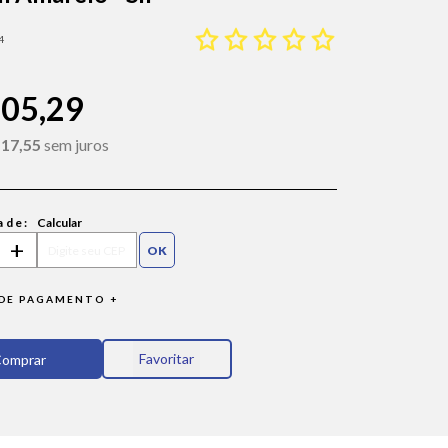
4
105,29
 17,55
sem juros
ade:
Calcular
+
DE PAGAMENTO +
Favoritar
omprar