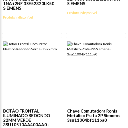
1NA+2NF 3SE52320LK50
SIEMENS
SIEMENS
Produto indisponível
Produto indisponível
BOTÃO FRONTAL
Chave Comutadora Ronis
ILUMINADO REDONDO
Metálico Prata 2P Siemens
22MM VERDE
3su11004bf111ba0
3SU10510AA400AA0 -