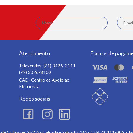
Atendimento
Formas de pagam
Televendas:
(71) 3496-3111
(79) 3026-8100
CAE - Centro de Apoio ao
Eletricista
Redes sociais
 de Cotegipe, 269 A - Calçada - Salvador/BA - CEP: 40411-002 - Te