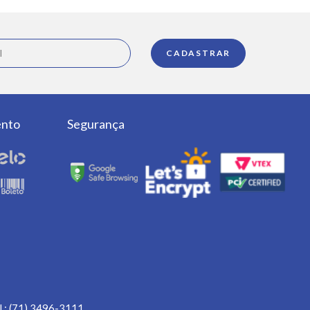
ento
Segurança
l.: (71) 3496-3111