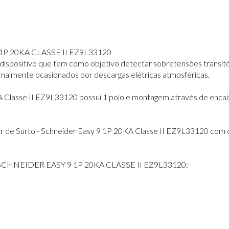
P 20KA CLASSE II EZ9L33120
dispositivo que tem como objetivo detectar sobretensões transitóri
almente ocasionados por descargas elétricas atmosféricas.
A Classe II EZ9L33120 possui 1 polo e montagem através de encai
or de Surto - Schneider Easy 9 1P 20KA Classe II EZ9L33120 com ó
HNEIDER EASY 9 1P 20KA CLASSE II EZ9L33120: