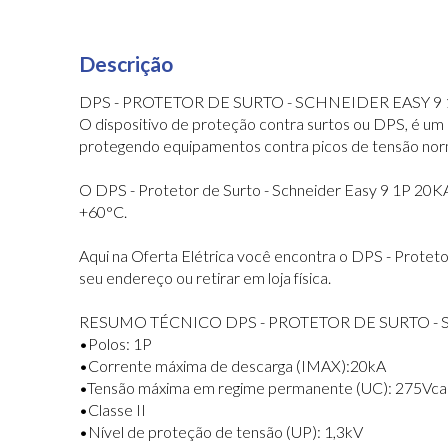
Descrição
DPS - PROTETOR DE SURTO - SCHNEIDER EASY 9 1
O dispositivo de proteção contra surtos ou DPS, é um 
protegendo equipamentos contra picos de tensão norm
O DPS - Protetor de Surto - Schneider Easy 9 1P 20K
+60°C.
Aqui na Oferta Elétrica você encontra o DPS - Protet
seu endereço ou retirar em loja física.
RESUMO TÉCNICO DPS - PROTETOR DE SURTO - SC
•Polos: 1P
•Corrente máxima de descarga (IMAX):20kA
•Tensão máxima em regime permanente (UC): 275Vca
•Classe II
•Nível de proteção de tensão (UP): 1,3kV