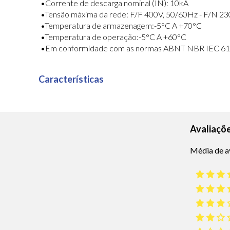
•Corrente de descarga nominal (IN): 10kA
•Tensão máxima da rede: F/F 400V, 50/60Hz - F/N 2
•Temperatura de armazenagem:-5°C A +70°C
•Temperatura de operação:-5°C A +60°C
•Em conformidade com as normas ABNT NBR IEC 616
Características
Avaliaçõ
Média de a