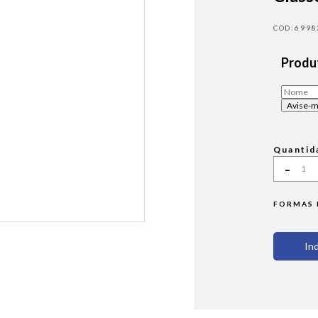
6998
Produt
Quantid
-
FORMAS 
In