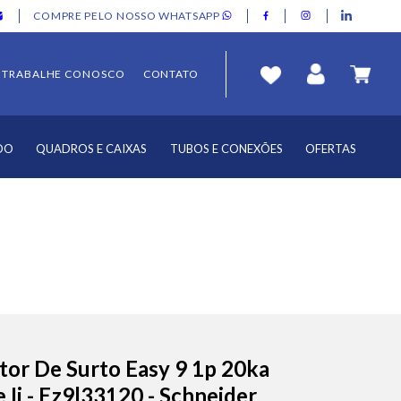
COMPRE PELO NOSSO WHATSAPP
TRABALHE CONOSCO
CONTATO
DO
QUADROS E CAIXAS
TUBOS E CONEXÕES
OFERTAS
tor De Surto Easy 9 1p 20ka
e Ii - Ez9l33120 - Schneider