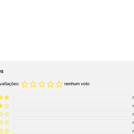
es
valiações:
nenhum voto