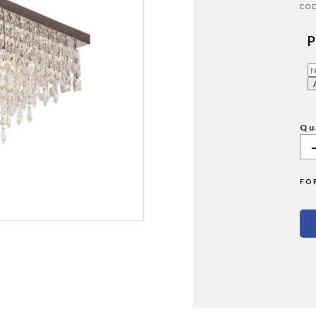
P
Qu
FO