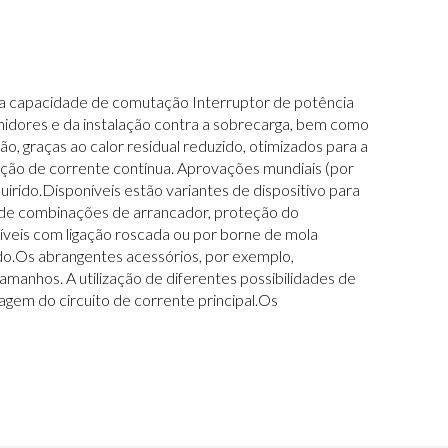
ada capacidade de comutação Interruptor de potência
idores e da instalação contra a sobrecarga, bem como
o, graças ao calor residual reduzido, otimizados para a
ção de corrente contínua. Aprovações mundiais (por
ido.Disponíveis estão variantes de dispositivo para
o de combinações de arrancador, proteção do
veis com ligação roscada ou por borne de mola
ado.Os abrangentes acessórios, por exemplo,
 tamanhos. A utilização de diferentes possibilidades de
gem do circuito de corrente principal.Os