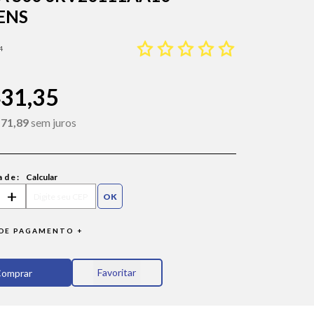
ENS
4
431,35
 71,89
sem juros
ade:
Calcular
+
DE PAGAMENTO +
Favoritar
omprar