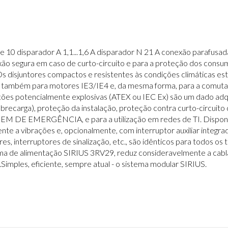
se 10 disparador A 1,1...1,6 A disparador N 21 A conexão parafus
o segura em caso de curto-circuito e para a proteção dos consum
s disjuntores compactos e resistentes às condições climáticas estã
e também para motores IE3/IE4 e, da mesma forma, para a comuta
s potencialmente explosivas (ATEX ou IEC Ex) são um dado adquir
recarga), proteção da instalação, proteção contra curto-circuit
GEM DE EMERGÊNCIA, e para a utilização em redes de TI. Disponí
ente a vibrações e, opcionalmente, com interruptor auxiliar integr
iares, interruptores de sinalização, etc., são idênticos para todos os
ma de alimentação SIRIUS 3RV29, reduz consideravelmente a cabla
imples, eficiente, sempre atual - o sistema modular SIRIUS.