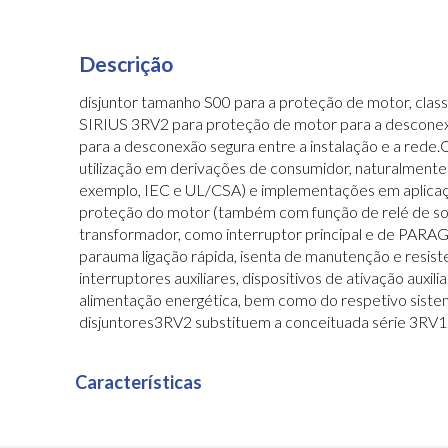
Descrição
disjuntor tamanho S00 para a proteção de motor, clas
SIRIUS 3RV2 para proteção de motor para a desconexã
para a desconexão segura entre a instalação e a rede.O
utilização em derivações de consumidor, naturalment
exemplo, IEC e UL/CSA) e implementações em aplicaçõe
proteção do motor (também com função de relé de sob
transformador, como interruptor principal e de PARA
parauma ligação rápida, isenta de manutenção e resist
interruptores auxiliares, dispositivos de ativação auxil
alimentação energética, bem como do respetivo siste
disjuntores3RV2 substituem a conceituada série 3RV1.S
Características