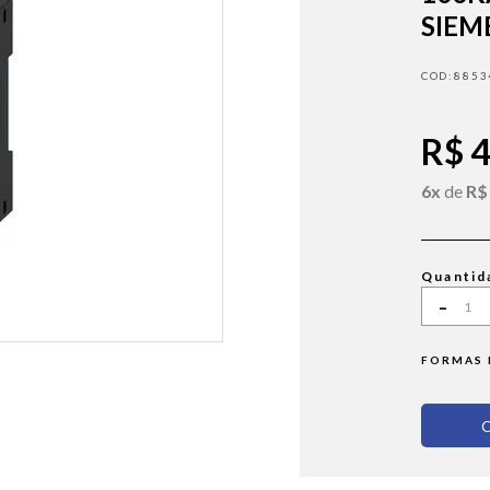
SIEM
8853
R$ 
6x
de
R$
Quantid
-
FORMAS 
C